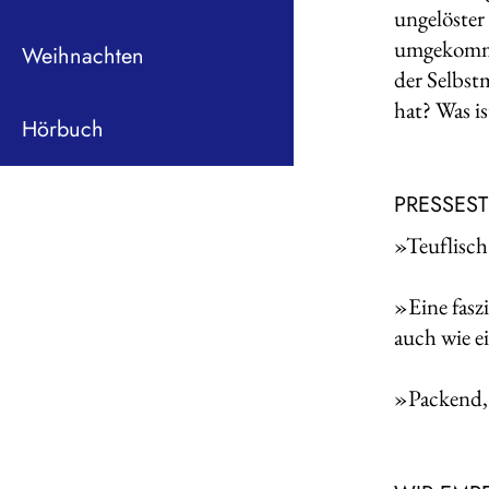
ungelöster 
umgekommen
Weihnachten
der Selbstm
hat? Was i
Hörbuch
PRESSES
»Teuflisch
»Eine faszi
auch wie e
»Packend, 