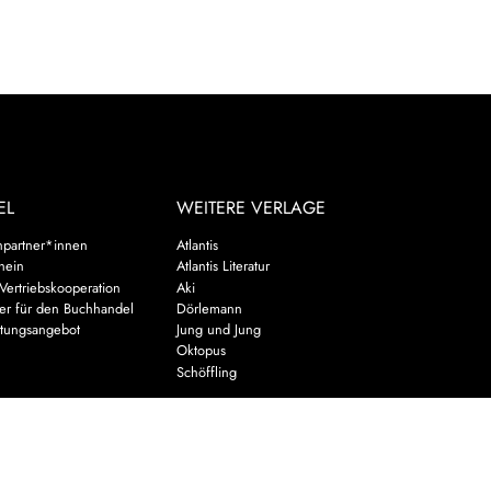
EL
WEITERE VERLAGE
hpartner*innen
Atlantis
chein
Atlantis Literatur
Vertriebskooperation
Aki
er für den Buchhandel
Dörlemann
ltungsangebot
Jung und Jung
u
Oktopus
Schöffling