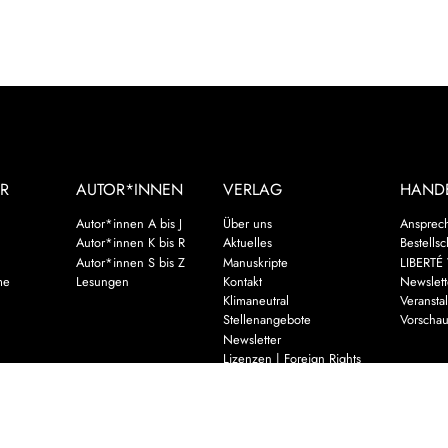
R
AUTOR*INNEN
VERLAG
HAND
Autor*innen A bis J
Über uns
Ansprec
Autor*innen K bis R
Aktuelles
Bestells
Autor*innen S bis Z
Manuskripte
LIBERTÉ 
me
Lesungen
Kontakt
Newslett
Klimaneutral
Veransta
Stellenangebote
Vorscha
Newsletter
Lizenzen | Foreign Rights
assiker
ch