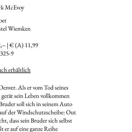
Jack McEvoy
oet
stel Wiemken
2,– | € (A) 11,99
325-9
ch erhältlich
Denver. Als er vom Tod seines
, gerät sein Leben vollkommen
Bruder soll sich in seinem Auto
, auf der Windschutzscheibe: Out
ht, dass sein Bruder sich selbst
t er auf eine ganze Reihe