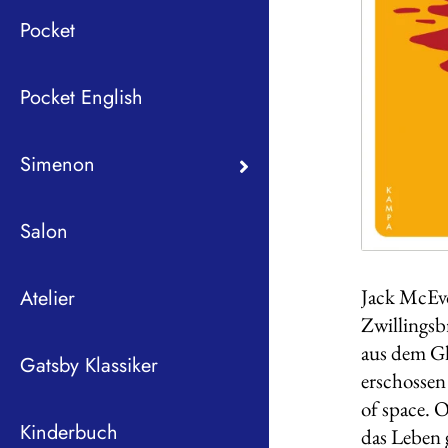
Pocket
Pocket English
Simenon
Salon
Jack McEvo
Atelier
Zwillingsb
aus dem Gl
Gatsby Klassiker
erschossen
of space. O
Kinderbuch
das Leben 