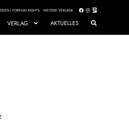
ENZEN | FOREIGN RIGHTS
WEITERE VERLAGE
Zur
Zum
Navigation
Inhalt
AKTUELLES
VERLAG
springen
springen
y