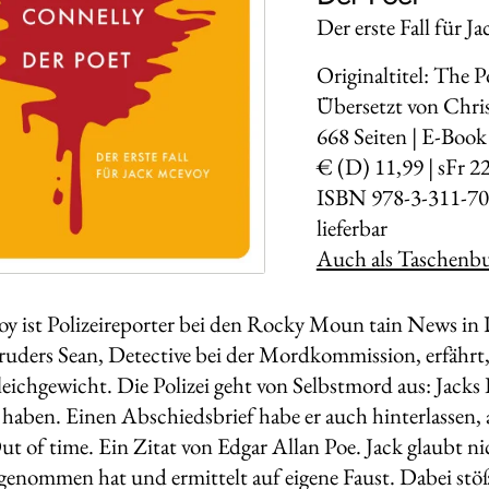
Der erste Fall für 
Originaltitel: The P
Übersetzt von Chri
668
Seiten | E-Book
€ (D) 11,99 | sFr 2
ISBN 978-3-311-70
lieferbar
Auch als Taschenbu
y ist Polizeireporter bei den Rocky Moun­ tain News in 
ruders Sean, Detective bei der Mordkommission, erfährt
eichgewicht. Die Polizei geht von Selbstmord aus: Jacks 
 haben. Einen Abschiedsbrief habe er auch hinterlassen
ut of time. Ein Zitat von Edgar Allan Poe. Jack glaubt nic
genommen hat und ermittelt auf eigene Faust. Dabei stöß