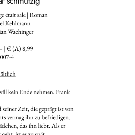
r schmutzig
ge était sale | Roman
el Kehlmann
tian Wachinger
– | € (A) 8,99
007-4
ltlich
will kein Ende nehmen. Frank
 seiner Zeit, die geprägt ist von
s vermag ihn zu befriedigen.
chen, das ihn liebt. Als er
geht, ist es zu spät.