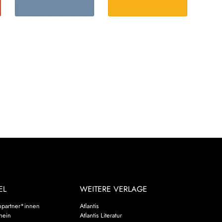
EL
WEITERE VERLAGE
hpartner*innen
Atlantis
chein
Atlantis Literatur