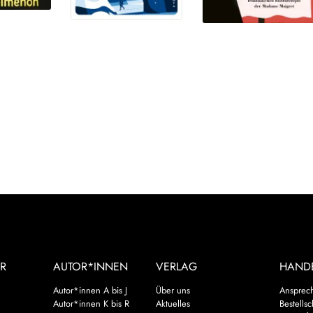
R
AUTOR*INNEN
VERLAG
HAND
Autor*innen A bis J
Über uns
Ansprec
Autor*innen K bis R
Aktuelles
Bestells