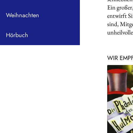
Ein großer
Weihnachten
entwirft S
sind, Mitg
unheilvoll
Hörbuch
WIR EMP