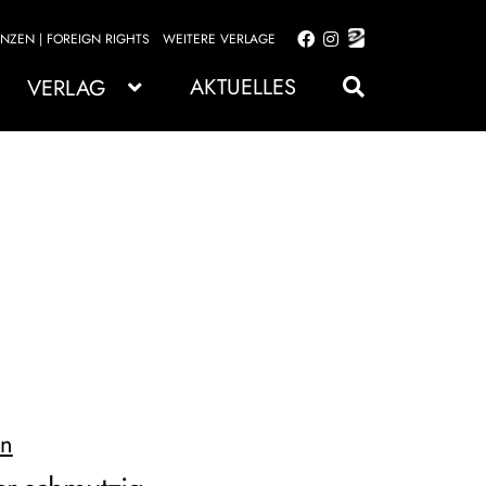
ENZEN | FOREIGN RIGHTS
WEITERE VERLAGE
Zur
Zum
Navigation
Inhalt
AKTUELLES
VERLAG
springen
springen
on