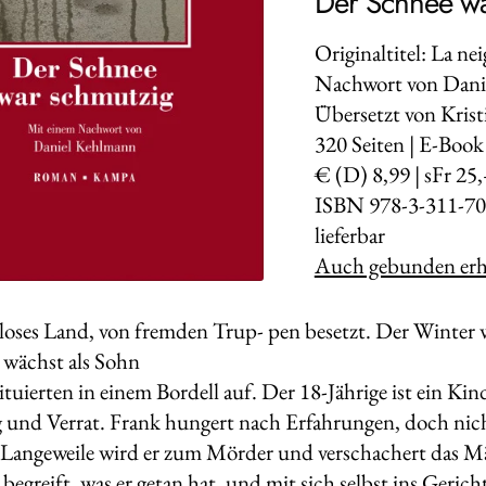
Der Schnee wa
Originaltitel: La nei
Nachwort von Dani
Übersetzt von Kris
320
Seiten | E-Book
€ (D) 8,99 | sFr 25,
ISBN 978-3-311-70
lieferbar
Auch gebunden erhä
oses Land, von fremden Trup- pen besetzt. Der Winter 
 wächst als Sohn
ituierten in einem Bordell auf. Der 18-Jährige ist ein Kind
und Verrat. Frank hungert nach Erfahrungen, doch nicht
 Langeweile wird er zum Mörder und verschachert das Mäd
 begreift, was er getan hat, und mit sich selbst ins Gericht 