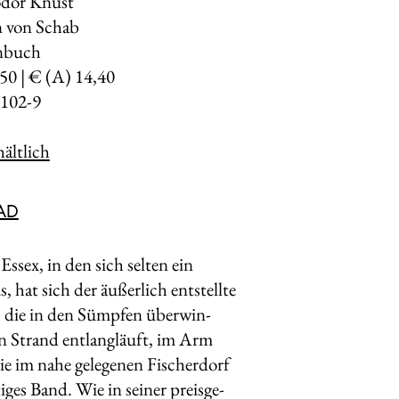
odor Knust
n von Schab
enbuch
,50 | € (A) 14,40
102-9
ältlich
AD
ssex, in den sich selten ein
 hat sich der äußerlich entstellte
 die in den Sümpfen überwin­
den Strand entlangläuft, im Arm
die im nahe gelegenen Fischerdorf
ges Band. Wie in seiner preisge­