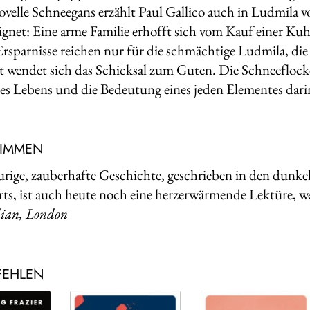
velle Schneegans erzählt Paul Gallico auch in Ludmila 
ignet: Eine arme Familie erhofft sich vom Kauf einer K
Ersparnisse reichen nur für die schmäch­tige Ludmila, die
 wendet sich das Schicksal zum Guten. Die Schneeflocke
des Lebens und die Bedeutung eines jeden Elementes dari
TIMMEN
urige, zauberhafte Geschichte, geschrieben in den dunke
ts, ist auch heute noch eine herzerwärmende Lektüre, w
ian, London
FEHLEN