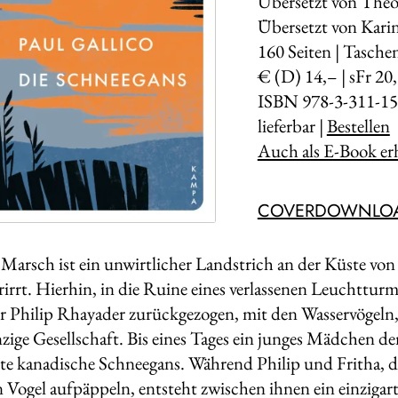
Übersetzt von The
Übersetzt von Kari
160
Seiten | Tasch
€ (D) 14,– | sFr 20
ISBN 978-3-311-15
lieferbar |
Bestellen
Auch als E-Book erh
COVERDOWNLO
Marsch ist ein unwirtlicher Landstrich an der Küste von E
rrt. Hierhin, in die Ruine eines verlassenen Leuchtturms,
 Philip Rhayader zurückgezogen, mit den Wasservögeln,
einzige Gesellschaft. Bis eines Tages ein junges Mädchen 
tzte kanadische Schnee­gans. Während Philip und Fritha, 
 Vogel aufpäppeln, entsteht zwischen ihnen ein einzigarti