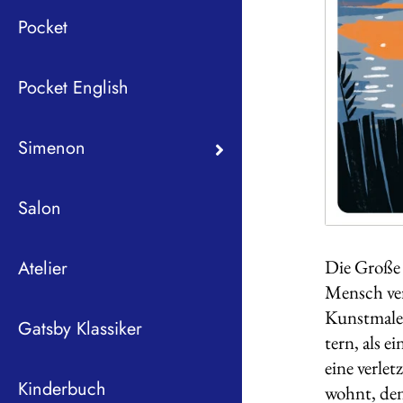
Pocket
Pocket English
Simenon
Salon
Die Große 
Atelier
Mensch veri
Kunstmaler
Gatsby Klassiker
tern, als 
eine verle
Kinderbuch
wohnt, den