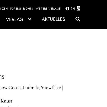
ENZEN | FOREIGN RIGHTS
WEITERE VERLAGE
Zur
Zum
Navigation
Inhalt
AKTUELLES
VERLAG
springen
springen
ns
Snow Goose, Ludmila, Snowflake |
a Knust