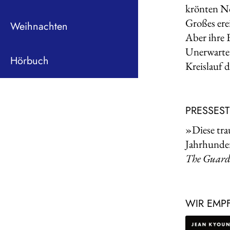
krönten No
Großes ere
Weihnachten
Aber ihre 
Unerwartet
Hörbuch
Kreislauf 
PRESSES
»Diese tra
Jahrhunder
The Guard
WIR EMP