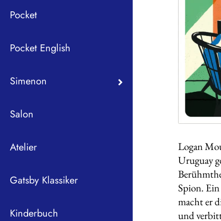
Pocket
Pocket English
Simenon
Salon
Logan Moun
Atelier
Uruguay geb
Berühmthei
Gatsby Klassiker
Spion. Ein
macht er d
Kinderbuch
und verbitt