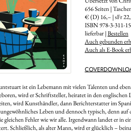
Übersetzt von Chri
656
Seiten | Tasch
€ (D) 16,– | sFr 22
ISBN 978-3-311-15
lieferbar |
Bestellen
Auch gebunden erhä
Auch als E-Book erh
COVERDOWNLO
tstuart ist ein Lebemann mit vielen Talenten und eben
oren, wird er Schriftsteller, heiratet in den englischen L
ten, wird Kunsthändler, dann Berichterstatter im Spani
 ungewöhnliches Leben und dennoch typisch, denn auf 
ie gleichen Fehler wie wir alle. Irgendwann landet er in 
ert. Schließlich, als alter Mann, wird er glücklich – bein