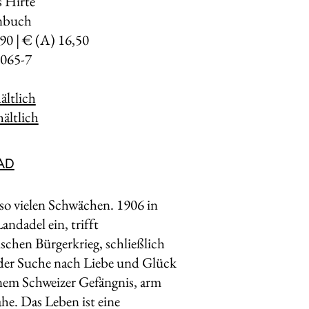
s Hirte
enbuch
,90 | € (A) 16,50
065-7
ltlich
ältlich
AD
so vielen Schwächen. 1906 in
andadel ein, trifft
schen Bürgerkrieg, schließlich
der Suche nach Liebe und Glück
einem Schweizer Gefängnis, arm
ahe. Das Leben ist eine