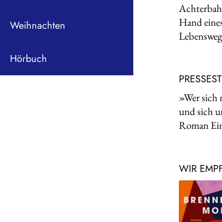
Achterbahn
Hand eines
Weihnachten
Lebensweg,
Hörbuch
PRESSES
»Wer sich n
und sich um
Roman Ein
WIR EMP