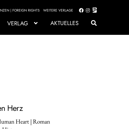
ENZEN | FOREIGN RIGHTS
WEITERE VERLAGE
Zur
Zum
Navigation
Inhalt
AKTUELLES
VERLAG
springen
springen
en Herz
 Human Heart | Roman