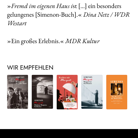
»
Fremd im eigenen Haus i
st […] ein besonders
gelungenes [Simenon-Buch].«
Dina Netz / WDR
Westart
»Ein großes Erlebnis.«
MDR Kultur
WIR EMPFEHLEN