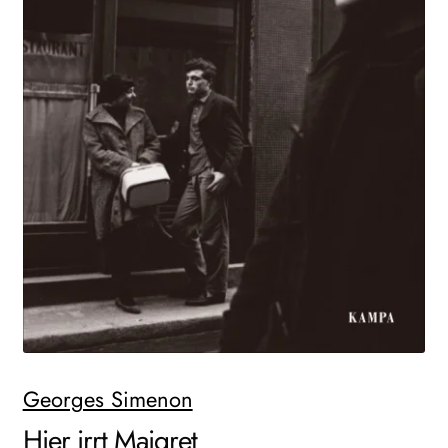
WEITERE VERLAGE
Search:
Georges Simenon
Hier irrt Maigret