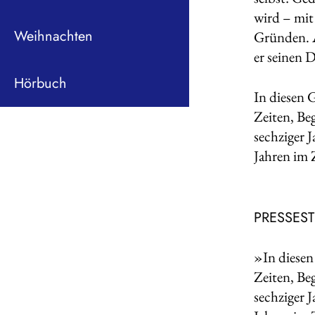
wird – mit
Weihnachten
Gründen. A
er seinen 
Hörbuch
In diesen 
Zeiten, Be
sechziger 
Jahren im 
PRESSES
»In diesen
Zeiten, Be
sechziger 