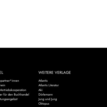
EL
WEITERE VERLAGE
hpartner*innen
Atlantis
chein
Atlantis Literatur
Vertriebskooperation
Aki
er für den Buchhandel
Dörlemann
ltungsangebot
Jung und Jung
u
Oktopus