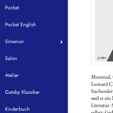
Pocket
Pocket English
Simenon
Salon
Atelier
Montreal, 
Leonard Coh
Suchender 
Gatsby Klassiker
weil er ei
Literatur.
Kinderbuch
selbst: Ge