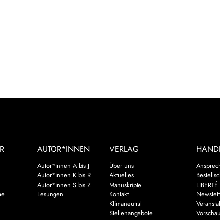
R
AUTOR*INNEN
VERLAG
HAND
Autor*innen A bis J
Über uns
Ansprec
Autor*innen K bis R
Aktuelles
Bestells
Autor*innen S bis Z
Manuskripte
LIBERTÉ 
me
Lesungen
Kontakt
Newslett
Klimaneutral
Veransta
Stellenangebote
Vorscha