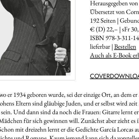
Herausgegeben von
Übersetzt von Corn
192
Seiten | Gebun
€ (D) 22,– | sFr 30
ISBN 978-3-311-14
lieferbar |
Bestellen
Auch als E-Book erh
COVERDOWNLO
wo er 1934 geboren wurde, sei der einzige Ort, an dem er 
ens Eltern sind gläubige Juden, und er selbst wird zeit s
sein. Und dann sind da noch die Frauen: Gitarre lernt er
n Mädchen für sich gewinnen will. Zunächst aber zieht es
 Schon mit dreizehn lernt er die Gedichte García Lorcas
dichte und Romane. Kaum jemand kann sich da vorstellen, 