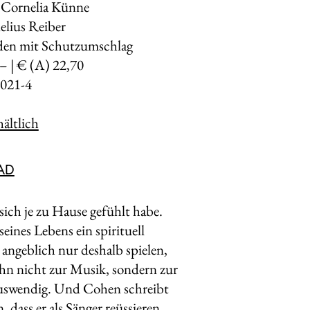
 Cornelia Künne
elius Reiber
den mit Schutzumschlag
,– | € (A) 22,70
021-4
ältlich
AD
sich je zu Hause gefühlt habe.
eines Lebens ein spirituell
 angeblich nur deshalb spielen,
 ihn nicht zur Musik, sondern zur
 auswendig. Und Cohen schreibt
dass er als Sänger reüssieren