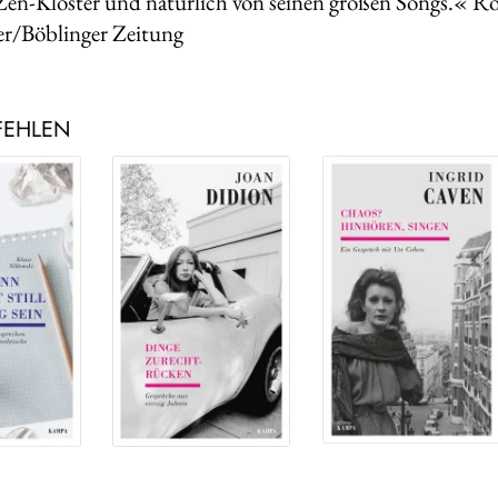
Zen-Kloster und natürlich von seinen großen Songs.« R
er/Böblinger Zeitung
FEHLEN