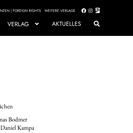
ENZEN | FOREIGN RIGHTS
WEITERE VERLAGE
Zur
Zum
Navigation
Inhalt
AKTUELLES
VERLAG
springen
springen
ächen
mas Bodmer
 Daniel Kampa