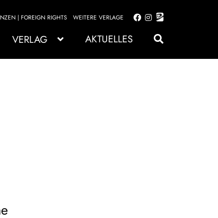
ENZEN | FOREIGN RIGHTS
WEITERE VERLAGE
Zur
Zum
Navigation
Inhalt
AKTUELLES
VERLAG
springen
springen
ne