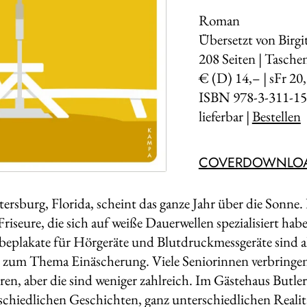
Roman
Übersetzt von Birgi
208
Seiten | Tasch
€ (D) 14,– | sFr 20
ISBN 978-3-311-15
lieferbar |
Bestellen
COVERDOWNLO
tersburg, Florida, scheint das ganze Jahr über die Sonne.
riseure, die sich auf weiße Dauerwellen spezialisiert hab
eplakate für Hörgeräte und Blutdruckmessgeräte sind al
r zum Thema Einäscherung. Viele Seniorinnen verbringe
ren, aber die sind weniger zahlreich. Im Gästehaus Butl
schiedlichen Geschichten, ganz unterschiedlichen Realit