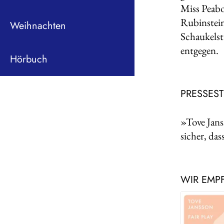
Miss Peabo
Rubinstein
Weihnachten
Schaukelst
entgegen.
Hörbuch
PRESSES
»Tove Jans
sicher, da
WIR EMP