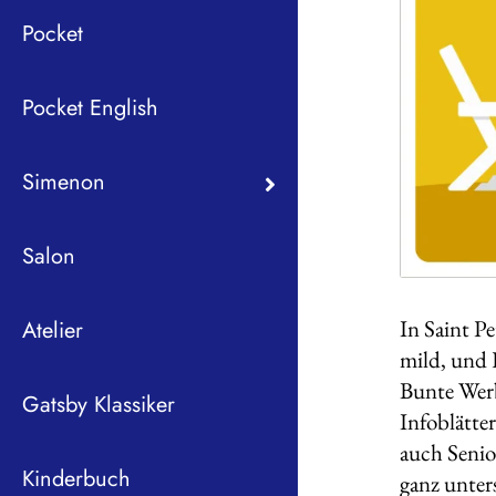
Pocket
Pocket English
Simenon
Salon
In Saint Pe
Atelier
mild, und F
Bunte Werb
Gatsby Klassiker
Infoblätte
auch Senio
Kinderbuch
ganz unter