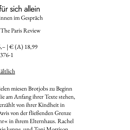
ür sich allein
rinnen im Gespräch
The Paris Review
6,– | € (A) 18,99
376-1
ltlich
ielen miesen Brotjobs zu Beginn
die am Anfang ihrer Texte stehen,
rzählt von ihrer Kindheit in
avis von der fließenden Grenze
r« in ihrem Elternhaus. Rachel
 sie kenne, und Toni Morrison