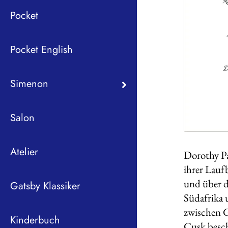
Pocket
Pocket English
Simenon
Salon
Atelier
Dorothy Pa
ihrer Lauf
und über d
Gatsby Klassiker
Südafrika 
zwischen G
Kinderbuch
Cusk besch