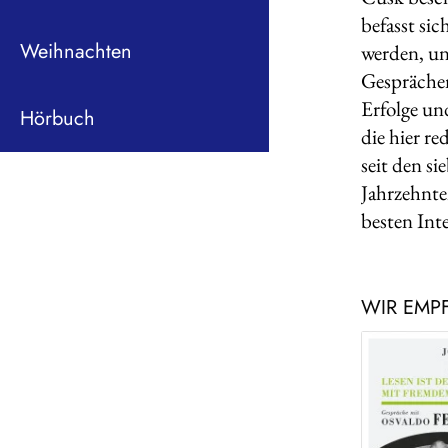
befasst sic
Weihnachten
werden, und
Gesprächen
Erfolge un
Hörbuch
die hier r
seit den si
Jahrzehnte
besten Int
WIR EMP