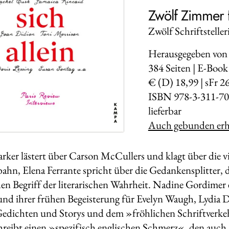
Zwölf Zimmer f
Zwölf Schriftstelle
Herausgegeben von 
384
Seiten | E-Book
€ (D) 18,99 | sFr 2
ISBN 978-3-311-70
lieferbar
Auch gebunden erhä
rker lästert über Carson McCullers und klagt über die v
bahn, Elena Ferrante spricht über die Gedankensplitter, 
en Begriff der literarischen Wahrheit. Nadine Gordimer e
und ihrer frühen Begeisterung für Evelyn Waugh, Lydia D
edichten und Storys und dem »fröhlichen Schriftverkeh
reibt einen »spezifisch englischen Schmerz«, den auch