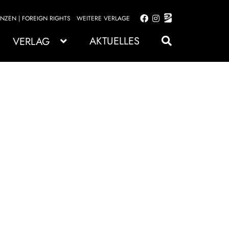
ENZEN | FOREIGN RIGHTS
WEITERE VERLAGE
Zur
Zum
Navigation
Inhalt
AKTUELLES
VERLAG
springen
springen