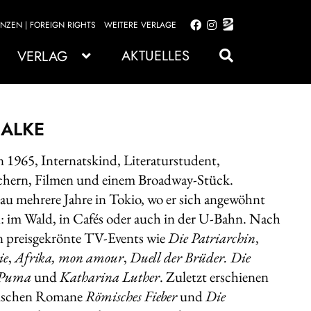
ENZEN | FOREIGN RIGHTS
WEITERE VERLAGE
Zur
Zum
Navigation
Inhalt
AKTUELLES
VERLAG
springen
springen
NALKE
n 1965, Internatskind, Literaturstudent,
üchern, Filmen und einem Broadway-Stück.
rau mehrere Jahre in Tokio, wo er sich angewöhnt
n: im Wald, in Cafés oder auch in der U-Bahn. Nach
n preisgekrönte TV-Events wie
Die Patriarchin
,
ie
,
Afrika, mon amour
,
Duell der Brüder. Die
d Puma
und
Katharina Luther
. Zuletzt erschienen
orischen Romane
Römisches Fieber
und
Die