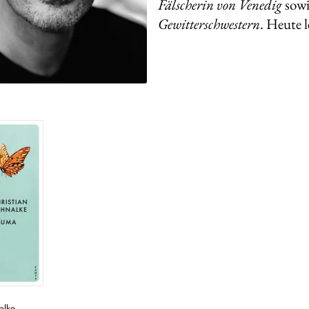
Fälscherin von Venedig
sowi
Gewitterschwestern
. Heute l
alke