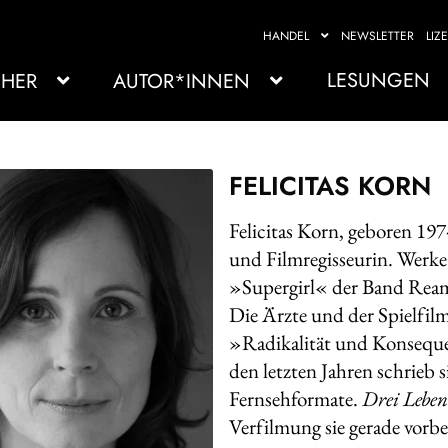
HANDEL
NEWSLETTER
LIZ
LESUNGEN
HER
AUTOR*INNEN
FELICITAS KORN
Felicitas Korn, geboren 19
und Filmregisseurin. Werke
»Supergirl« der Band Rea
Die Ärzte und der Spielfil
»Radikalität und Konseque
den letzten Jahren schrieb 
Fernsehformate.
Drei Leben
Verfilmung sie gerade vorber