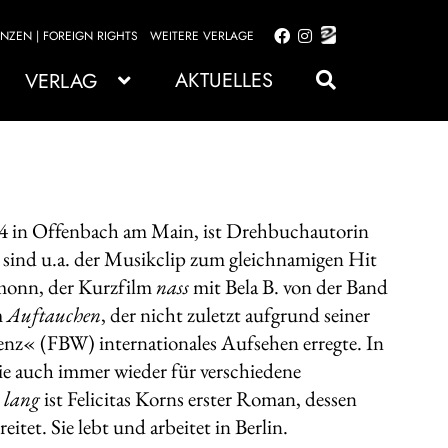
ENZEN | FOREIGN RIGHTS
WEITERE VERLAGE
Zur
Zum
Navigation
Inhalt
AKTUELLES
VERLAG
springen
springen
74 in Offenbach am Main, ist Drehbuchautorin
 sind u.a. der Musikclip zum gleichnamigen Hit
monn, der Kurzfilm
nass
mit Bela B. von der Band
m
Auftauchen
, der nicht zuletzt aufgrund seiner
nz« (FBW) internationales Aufsehen erregte. In
sie auch immer wieder für verschiedene
 lang
ist Felicitas Korns erster Roman, dessen
eitet. Sie lebt und arbeitet in Berlin.