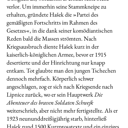
verlor. Um immerhin seine Stammkneipe zu
WEITERE VERLAGE
erhalten, gründete Hašek die »Partei des
gemäßigten Fortschritts im Rahmen des
Gesetzes«, in die dank seiner komödiantischen
Search:
Reden bald die Massen strömten. Nach
Kriegsausbruch diente Hašek kurz in der
kaiserlich-königlichen Armee, bevor er 1915
desertierte und der Hinrichtung nur knapp
entkam. Tot glaubte man den jungen Tschechen
dennoch mehrfach. Körperlich schwer
angeschlagen, zog er sich nach Kriegsende nach
Lipnice zurück, wo er sein Hauptwerk
Die
Abenteuer des braven Soldaten Schwejk
weiterschrieb, aber nicht mehr fertigstellte. Als er
1923 neununddreißigjährig starb, hinterließ
Hašek rund 1500 Kurzprosatexte und ein einziges