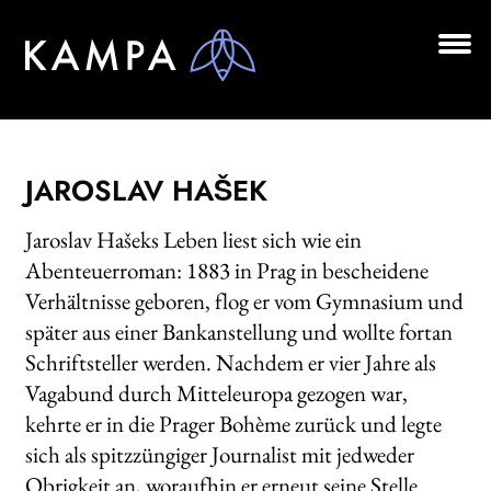
Zur
Zum
Navigation
Inhalt
springen
springen
Unt
BÜCHER
aus
Unt
AUTOR*INNEN
aus
JAROSLAV HAŠEK
LESUNGEN
Jaroslav Hašeks Leben liest sich wie ein
Unt
VERLAG
Abenteuerroman: 1883 in Prag in bescheidene
aus
Verhältnisse geboren, flog er vom Gymnasium und
AKTUELLES
später aus einer Bankanstellung und wollte fortan
Unt
Schriftsteller werden. Nachdem er vier Jahre als
HANDEL
aus
Vagabund durch Mitteleuropa gezogen war,
LIZENZEN | FOREIGN RIGHTS
kehrte er in die Prager Bohème zurück und legte
sich als spitzzüngiger Journalist mit jedweder
NEWSLETTER
Obrigkeit an, woraufhin er erneut seine Stelle