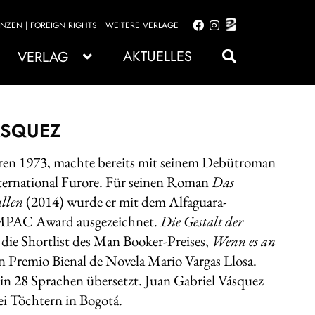
ENZEN | FOREIGN RIGHTS
WEITERE VERLAGE
Zur
Zum
Navigation
Inhalt
AKTUELLES
VERLAG
springen
springen
ÁSQUEZ
ren 1973, machte bereits mit seinem Debütroman
ternational Furore. Für seinen Roman
Das
allen
(2014) wurde er mit dem Alfaguara-
 IMPAC Award ausgezeichnet.
Die Gestalt der
 die Shortlist des Man Booker-Preises,
Wenn es an
en Premio Bienal de Novela Mario Vargas Llosa.
in 28 Sprachen übersetzt. Juan Gabriel Vásquez
ei Töchtern in Bogotá.