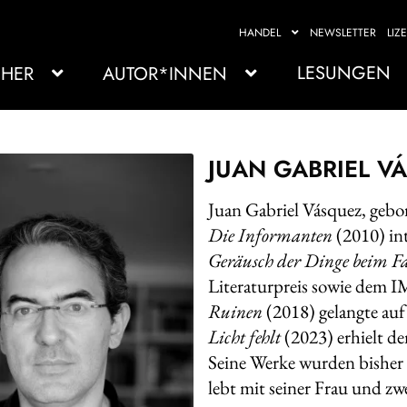
HANDEL
NEWSLETTER
LIZ
LESUNGEN
HER
AUTOR*INNEN
JUAN GABRIEL V
Juan Gabriel Vásquez, gebo
Die Informanten
(2010) in
Geräusch der Dinge beim F
Literaturpreis sowie dem
Ruinen
(2018) gelangte auf
Licht fehlt
(2023) erhielt d
Seine Werke wurden bisher 
lebt mit seiner Frau und zw