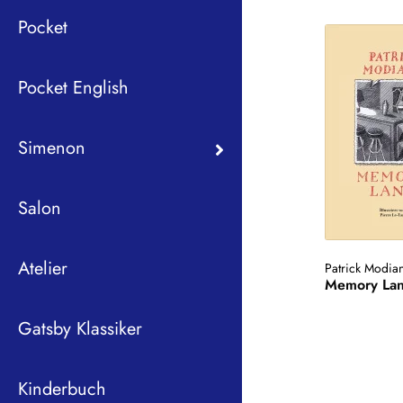
Pocket
Pocket English
Simenon
Salon
Atelier
Patrick Modia
Memory La
Gatsby Klassiker
Kinderbuch