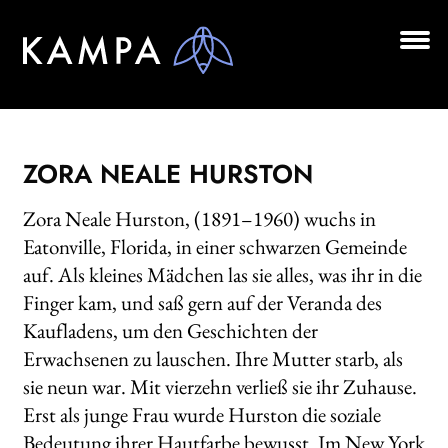
Zur
Zum
Navigation
Inhalt
springen
springen
Unt
BÜCHER
aus
Unt
AUTOR*INNEN
aus
ZORA NEALE HURSTON
LESUNGEN
Zora Neale Hurston, (1891–1960) wuchs in
Unt
VERLAG
Eatonville, Florida, in einer schwarzen Gemeinde
aus
auf. Als kleines Mädchen las sie alles, was ihr in die
AKTUELLES
Finger kam, und saß gern auf der Veranda des
Unt
Kaufladens, um den Geschichten der
HANDEL
aus
Erwachsenen zu lauschen. Ihre Mutter starb, als
LIZENZEN | FOREIGN RIGHTS
sie neun war. Mit vierzehn verließ sie ihr Zuhause.
Erst als junge Frau wurde Hurston die soziale
NEWSLETTER
Bedeutung ihrer Hautfarbe bewusst. Im New York