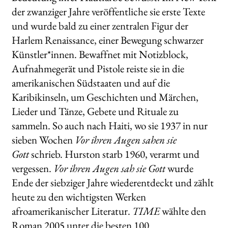
der zwanziger Jahre veröffentliche sie erste Texte
WEITERE VERLAGE
und wurde bald zu einer zentralen Figur der
Harlem Renaissance, einer Bewegung schwarzer
Künstler*innen. Bewaffnet mit Notizblock,
Search:
Aufnahmegerät und Pistole reiste sie in die
amerikanischen Südstaaten und auf die
Karibikinseln, um Geschichten und Märchen,
Lieder und Tänze, Gebete und Rituale zu
sammeln. So auch nach Haiti, wo sie 1937 in nur
sieben Wochen
Vor ihren Augen sahen sie
Gott
schrieb. Hurston starb 1960, verarmt und
vergessen.
Vor ihren Augen sah sie Gott
wurde
Ende der siebziger Jahre wiederentdeckt und zählt
heute zu den wichtigsten Werken
afroamerikanischer Literatur.
TIME
wählte den
Roman 2005 unter die besten 100