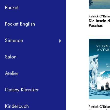
Pocket
Patrick O’Bria
Die Inseln 
Pocket English
Paschas
Simenon
Salon
Atelier
Gatsby Klassiker
Kinderbuch
Patrick O’Bria