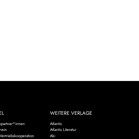
EL
WEITERE VERLAGE
hpartner*innen
Atlantis
chein
Atlantis Literatur
Vertriebskooperation
Aki