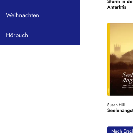
Sturm in de
Antarktis
Weihnachten
Hörbuch
Susan Hill
Seelenängs
Nach Ersch