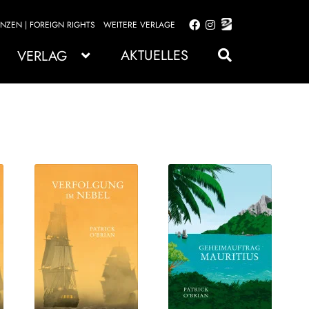
ENZEN | FOREIGN RIGHTS
WEITERE VERLAGE
Zur
Zum
Navigation
Inhalt
AKTUELLES
VERLAG
springen
springen