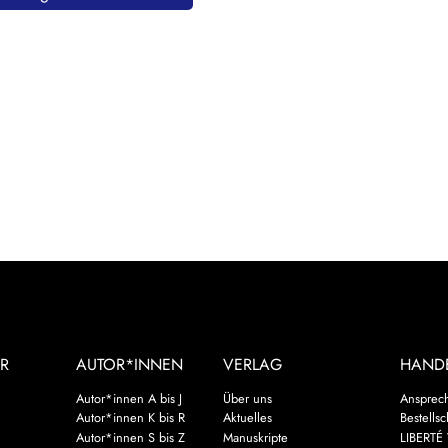
R
AUTOR*INNEN
VERLAG
HAND
Autor*innen A bis J
Über uns
Ansprec
Autor*innen K bis R
Aktuelles
Bestells
Autor*innen S bis Z
Manuskripte
LIBERTÉ 