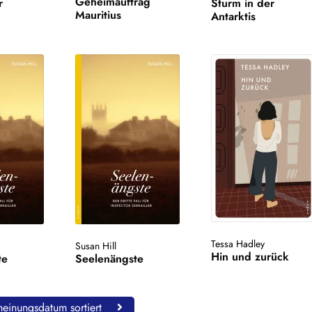
Geheimauftrag
r
Sturm in der
Mauritius
Antarktis
Tessa Hadley
Susan Hill
Hin und zurück
te
Seelenängste
einungsdatum sortiert