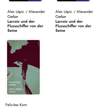
WEITERE VERLAGE
Alex Lépic
/
Alexander
Alex Lépic
/
Alexander
Oetker
Oetker
Lacroix und der
Lacroix und der
Flussschiffer von der
Flussschiffer von der
Search:
Seine
Seine
Felicitas Korn