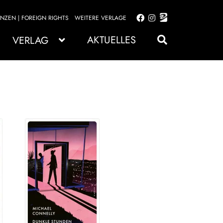
ENZEN | FOREIGN RIGHTS
WEITERE VERLAGE
Zur
Zum
Navigation
Inhalt
AKTUELLES
VERLAG
springen
springen