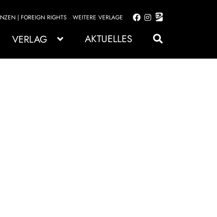
ENZEN | FOREIGN RIGHTS
WEITERE VERLAGE
Zur
Zum
Navigation
Inhalt
AKTUELLES
VERLAG
springen
springen