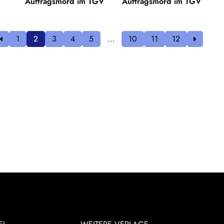
Auftragsmord im TGV
Auftragsmord im TGV
1
2
3
4
5
…
10
11
12