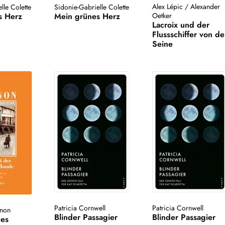
Alex Lépic
/
Alexander
lle Colette
Sidonie-Gabrielle Colette
s Herz
Mein grünes Herz
Oetker
Lacroix und der
Flussschiffer von de
Seine
Patricia Cornwell
Patricia Cornwell
non
Blinder Passagier
Blinder Passagier
des