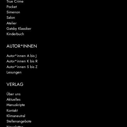
True Crime
Pocket
Simenon
Salon
Atelier
Gatsby Klassiker
Kinderbuch
AUTOR*INNEN
Autor*innen A bis J
Autor*innen K bis R
Autor*innen S bis Z
Lesungen
VERLAG
Über uns
Aktuelles
Manuskripte
Kontakt
Klimaneutral
Stellenangebote
Newsletter