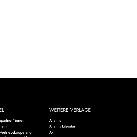
EL
WEITERE VERLAGE
hpartner*innen
Atlantis
chein
Atlantis Literatur
Vertriebskooperation
Aki