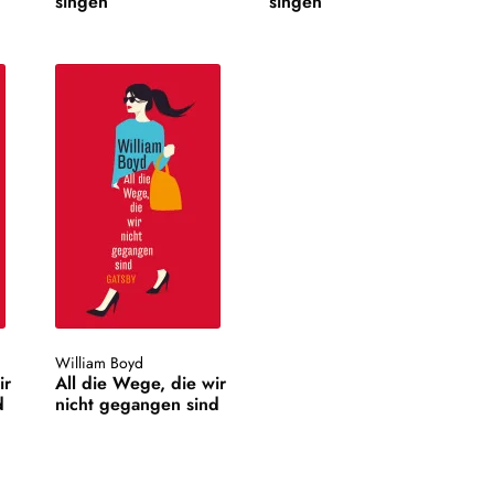
singen
singen
William Boyd
ir
All die Wege, die wir
d
nicht gegangen sind