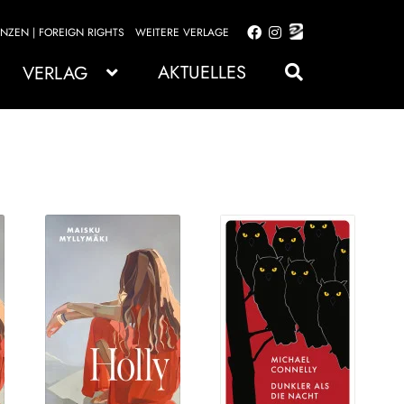
ENZEN | FOREIGN RIGHTS
WEITERE VERLAGE
Zur
Zum
Navigation
Inhalt
AKTUELLES
VERLAG
springen
springen