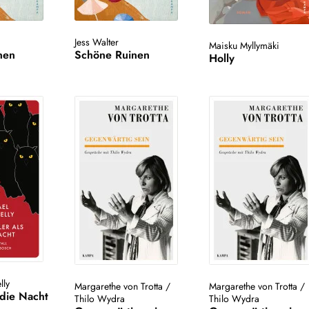
Jess Walter
Maisku Myllymäki
nen
Schöne Ruinen
Holly
lly
Margarethe von Trotta
/
Margarethe von Trotta
/
 die Nacht
Thilo Wydra
Thilo Wydra