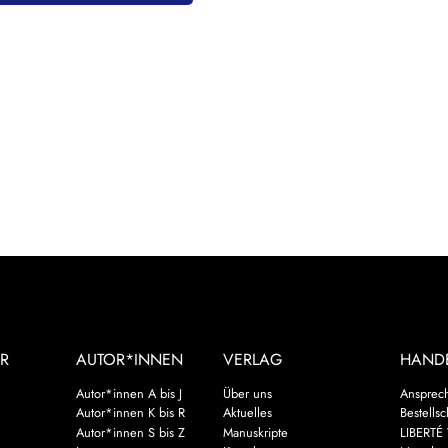
R
AUTOR*INNEN
VERLAG
HAND
Autor*innen A bis J
Über uns
Ansprec
Autor*innen K bis R
Aktuelles
Bestells
Autor*innen S bis Z
Manuskripte
LIBERTÉ 