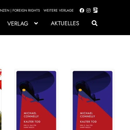
ENZEN | FOREIGN RIGHTS
WEITERE VERLAGE
Zur
Zum
Navigation
Inhalt
AKTUELLES
VERLAG
springen
springen