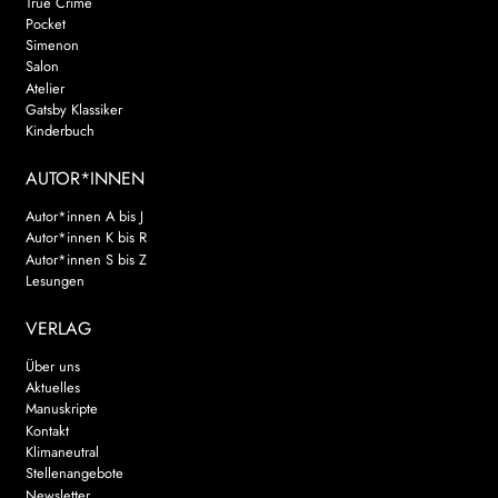
True Crime
Pocket
Simenon
Salon
Atelier
Gatsby Klassiker
Kinderbuch
AUTOR*INNEN
Autor*innen A bis J
Autor*innen K bis R
Autor*innen S bis Z
Lesungen
VERLAG
Über uns
Aktuelles
Manuskripte
Kontakt
Klimaneutral
Stellenangebote
Newsletter