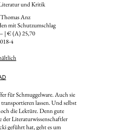
iteratur und Kritik
n Thomas Anz
den mit Schutzumschlag
,– | € (A) 25,70
018-4
ältlich
AD
ffer für Schmuggelware. Auch sie
transportieren lassen. Und selbst
doch die Lektüre. Denn gute
ie der Literaturwissenschaftler
ki geführt hat, geht es um