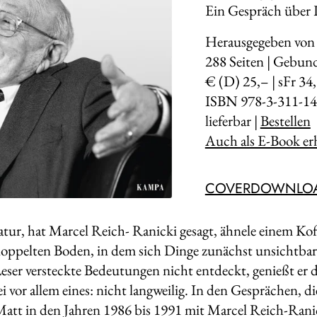
Ein Gespräch über L
Herausgegeben vo
288
Seiten | Gebun
€ (D) 25,– | sFr 34
ISBN 978-3-311-14
lieferbar |
Bestellen
Auch als E-Book erh
COVERDOWNLO
atur, hat Marcel Reich- Ranicki gesagt, ähnele einem Ko
doppelten Boden, in dem sich Dinge zunächst unsichtbar 
eser versteckte Bedeutungen nicht entdeckt, genießt er 
ei vor allem eines: nicht langweilig. In den Gesprächen, d
Matt in den Jahren 1986 bis 1991 mit Marcel Reich-Ranic