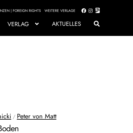
ENZEN | FOREIGN RIGHTS
WEITERE VERLAGE
Zur
Zum
Navigation
Inhalt
AKTUELLES
VERLAG
springen
springen
icki
Peter von Matt
/
 Boden