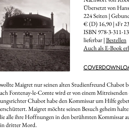
Übersetzt von Hansj
224
Seiten | Gebund
€ (D) 16,90 | sFr 2
ISBN 978-3-311-13
lieferbar |
Bestellen
Auch als E-Book erh
COVERDOWNLO
 wollte Maigret nur seinen alten Studienfreund Chabot 
ach Fontenay-le-Comte wird er von einem Mitreisenden e
ungsrichter Chabot habe den Kommissar um Hilfe gebet
 erschüttert. Maigret möchte seinen Besuch geheim halte
die alle ihre Hoffnungen in den berühmten Kommissar au
ein dritter Mord.