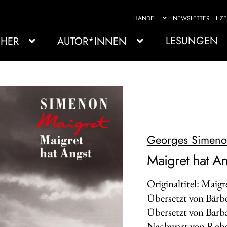
HANDEL
NEWSLETTER
LIZ
LESUNGEN
HER
AUTOR*INNEN
Georges Simen
Maigret hat An
Originaltitel: Maig
Übersetzt von Bärb
Übersetzt von Barb
Nachwort von Robe