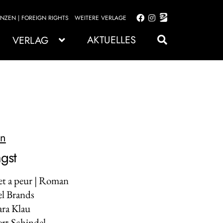
ENZEN | FOREIGN RIGHTS
WEITERE VERLAGE
Zur
Zum
Navigation
Inhalt
AKTUELLES
VERLAG
springen
springen
on
gst
ret a peur | Roman
el Brands
ara Klau
rt Schindel