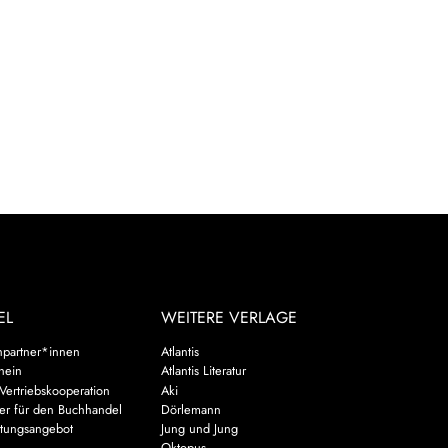
EL
WEITERE VERLAGE
hpartner*innen
Atlantis
chein
Atlantis Literatur
Vertriebskooperation
Aki
er für den Buchhandel
Dörlemann
ltungsangebot
Jung und Jung
u
Oktopus