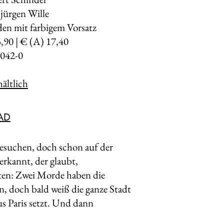
ürgen Wille
en mit farbigem Vorsatz
3,90 | € (A) 17,40
042-0
ältlich
AD
besuchen, doch schon auf der
rkannt, der glaubt,
en: Zwei Morde haben die
n, doch bald weiß die ganze Stadt
s Paris setzt. Und dann