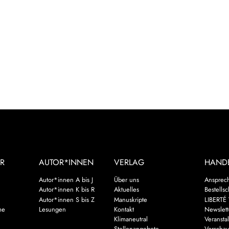
R
AUTOR*INNEN
VERLAG
HAND
Autor*innen A bis J
Über uns
Ansprec
Autor*innen K bis R
Aktuelles
Bestells
Autor*innen S bis Z
Manuskripte
LIBERTÉ 
me
Lesungen
Kontakt
Newslett
Klimaneutral
Veransta
Stellenangebote
Vorscha