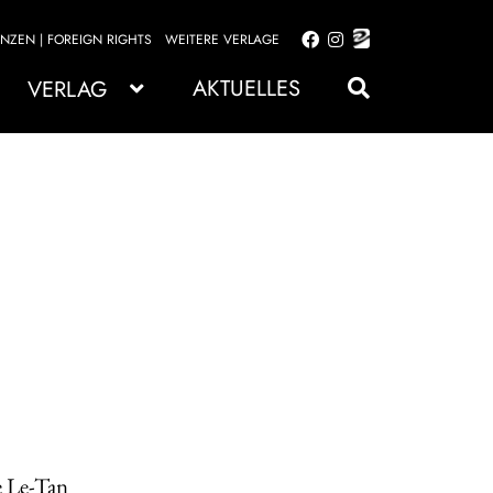
ENZEN | FOREIGN RIGHTS
WEITERE VERLAGE
Zur
Zum
Navigation
Inhalt
AKTUELLES
VERLAG
springen
springen
re Le-Tan