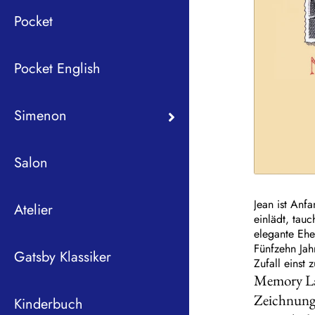
Pocket
Pocket English
Simenon
Salon
Jean ist Anf
Atelier
einlädt, tauc
elegante Ehe
Fünfzehn Jah
Gatsby Klassiker
Zufall einst
Memory Lan
Zeichnunge
Kinderbuch