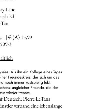
ory Lane
beth Edl
e-Tan
2,– | € (A) 15,99
509-3
ltlich
sées. Als ihn ein Kollege eines Tages
einer Freundeskreis, der sich um das
d noch immer kostspielig lebt.
ppchen« ungleicher Freunde, die der
ur wieder trennte.
f Deutsch. Pierre Le­Tans
nstler verband eine lebenslange