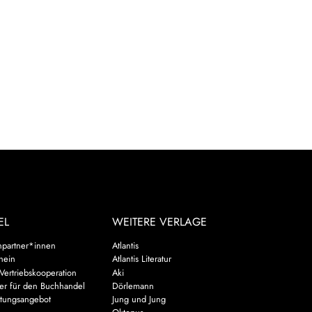
EL
WEITERE VERLAGE
hpartner*innen
Atlantis
chein
Atlantis Literatur
Vertriebskooperation
Aki
er für den Buchhandel
Dörlemann
ltungsangebot
Jung und Jung