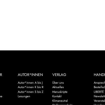
R
AUTOR*INNEN
VERLAG
HAND
Autor*innen A bis J
Über uns
Ansprec
Autor*innen K bis R
Aktuelles
Bestells
Autor*innen S bis Z
Manuskripte
LIBERTÉ 
me
Lesungen
Kontakt
Newslett
Klimaneutral
Veransta