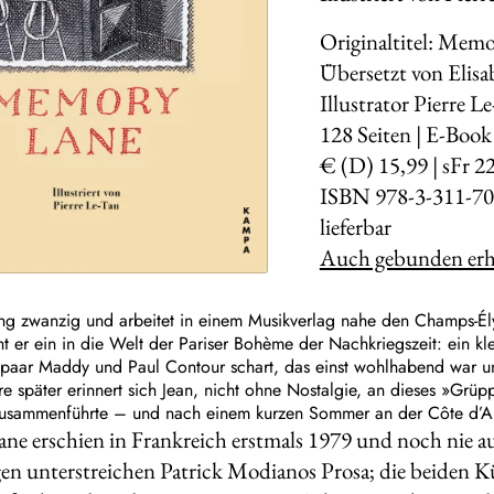
Originaltitel: Mem
Übersetzt von Elisa
Illustrator Pierre L
128
Seiten | E-Book
€ (D) 15,99 | sFr 2
ISBN 978-3-311-70
lieferbar
Auch gebunden erhä
ang zwanzig und arbeitet in einem Musikverlag nahe den Champs-­Ély
ht er ein in die Welt der Pariser Bohème der Nachkriegszeit: ein kl
paar Maddy und Paul Contour schart, das einst wohlhabend war un
re später erinnert sich Jean, nicht ohne Nostalgie, an dieses »Grü
 zusammenführte – und nach einem kurzen Sommer an der Côte d’Az
e erschien in Frankreich erstmals 1979 und noch nie au
n unterstreichen Patrick Modianos Prosa; die beiden Kü