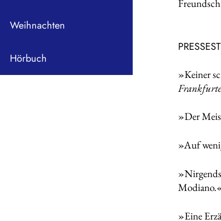
Freundscha
Weihnachten
PRESSES
Hörbuch
»Keiner sc
Frankfurte
»Der Meist
»Auf weni
»Nirgends 
Modiano.
»Eine Erzä