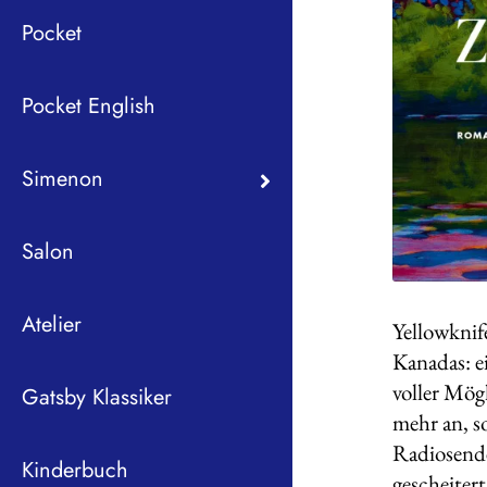
Pocket
Pocket English
Simenon
Salon
Atelier
Yellowknif
Kanadas: ei
voller Mög
Gatsby Klassiker
mehr an, s
Radiosende
Kinderbuch
gescheitert