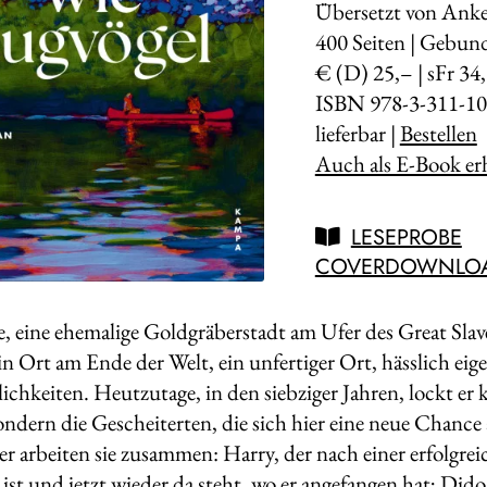
Übersetzt von Anke
400
Seiten | Gebun
€ (D) 25,– | sFr 34
ISBN 978-3-311-10
lieferbar |
Bestellen
Auch als E-Book erh
LESEPROBE
COVERDOWNLO
e, eine ehemalige Goldgräberstadt am Ufer des Great Sl
n Ort am Ende der Welt, ein unfertiger Ort, hässlich eige
lichkeiten. Heutzutage, in den siebziger Jahren, lockt e
ondern die Gescheiterten, die sich hier eine neue Chance
r arbeiten sie zusammen: Harry, der nach einer erfolgre
 ist und jetzt wieder da steht, wo er angefangen hat; Did