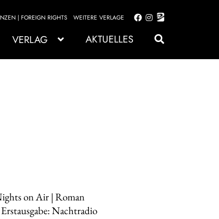
ENZEN | FOREIGN RIGHTS
WEITERE VERLAGE
Zur
Zum
Navigation
Inhalt
AKTUELLES
VERLAG
springen
springen
 Nights on Air | Roman
 Erstausgabe: Nachtradio