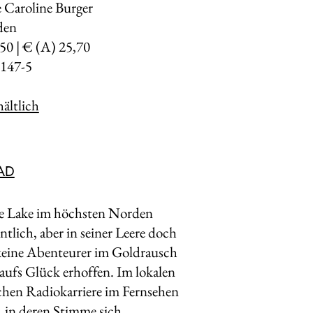
 Caroline Burger
den
,50 | € (A) 25,70
147-5
ältlich
AD
ave Lake im höchsten Norden
ntlich, aber in seiner Leere doch
r keine Abenteurer im Goldrausch
 aufs Glück erhoffen. Im lokalen
ichen Radiokarriere im Fernsehen
o, in deren Stimme sich