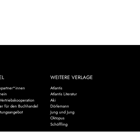
EL
WEITERE VERLAGE
hpartner*innen
Atlantis
chein
Atlantis Literatur
Vertriebskooperation
Aki
er für den Buchhandel
Dörlemann
ltungsangebot
Jung und Jung
u
Oktopus
Schöffling