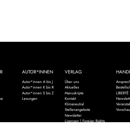
R
AUTOR*INNEN
VERLAG
HAND
Autor*innen A bis J
Über uns
Ansprec
Autor*innen K bis R
Aktuelles
Bestells
Autor*innen S bis Z
Manuskripte
LIBERTÉ 
me
Lesungen
Kontakt
Newslett
Klimaneutral
Veransta
Stellenangebote
Vorscha
Newsletter
Lizenzen | Foreign Rights
assiker