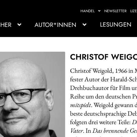
HANDEL
NEWSLETTER
LIZ
LESUNGEN
HER
AUTOR*INNEN
CHRISTOF WEIG
Christof Weigold, 1966 in
fester Autor der Harald-Sch
Drehbuchautor für Film und
Reihe um den deutschen Pr
mitspielt
. Weigold gewann d
beste deutschsprachige Deb
folgten drei weitere Teile:
De
Vater
. In
Das brennende Ge