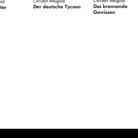
Christof Weigold
Christof Weigold
old
Das brennende
Der deutsche Tycoon
ter
Gewissen