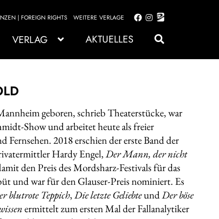
ENZEN | FOREIGN RIGHTS
WEITERE VERLAGE
Zur
Zum
Navigation
Inhalt
AKTUELLES
VERLAG
springen
springen
OLD
 Mannheim geboren, schrieb Theaterstücke, war
midt-Show und arbeitet heute als freier
 Fernsehen. 2018 erschien der erste Band der
ivatermittler Hardy Engel,
Der Mann, der nicht
amit den Preis des Mordsharz-Festivals für das
üt und war für den Glauser-Preis nominiert. Es
r blutrote Teppich
,
Die letzte Geliebte
und
Der böse
wissen
ermittelt zum ersten Mal der Fallanalytiker