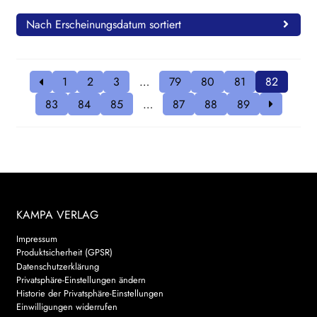
Nach Erscheinungsdatum sortiert
1
2
3
…
79
80
81
82
83
84
85
…
87
88
89
KAMPA VERLAG
Impressum
Produktsicherheit (GPSR)
Datenschutzerklärung
Privatsphäre-Einstellungen ändern
Historie der Privatsphäre-Einstellungen
Einwilligungen widerrufen