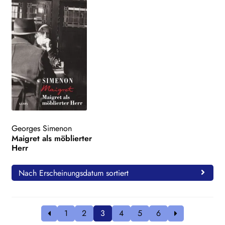
Georges Simenon
Maigret als möblierter
Herr
Nach Erscheinungsdatum sortiert
1
2
3
4
5
6