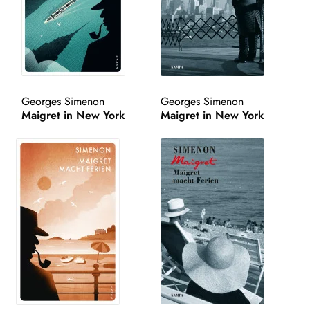
Salon
Atelier
Gatsby
Georges Simenon
Georges Simenon
Maigret in New York
Maigret in New York
Kampa Bunt
Unt
AUTOR*INNEN
aus
LESUNGEN
Unt
VERLAG
aus
AKTUELLES
Unt
HANDEL
aus