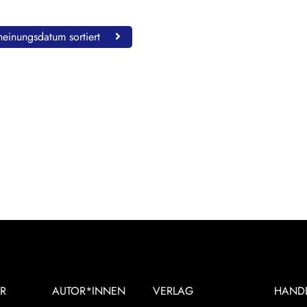
einungsdatum sortiert
R
AUTOR*INNEN
VERLAG
HAND