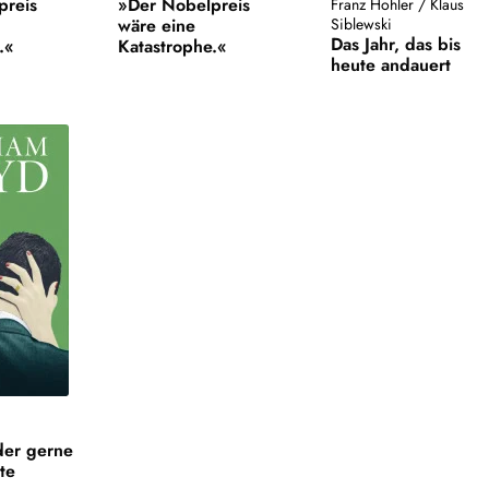
preis
»Der Nobelpreis
Franz Hohler
/
Klaus
wäre eine
Siblewski
Das Jahr, das bis
.«
Katastrophe.«
heute andauert
der gerne
te