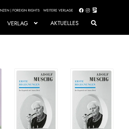
ENZEN | FOREIGN RIGHTS
WEITERE VERLAGE
Zur
Zum
Navigation
Inhalt
AKTUELLES
VERLAG
springen
springen