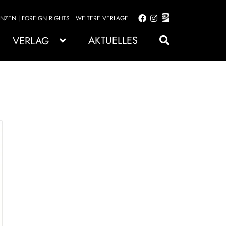
ENZEN | FOREIGN RIGHTS
WEITERE VERLAGE
Zur
Zum
Navigation
Inhalt
AKTUELLES
VERLAG
springen
springen