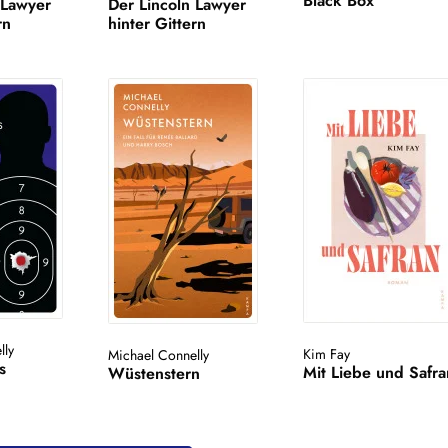
Black Box
 Lawyer
Der Lincoln Lawyer
rn
hinter Gittern
lly
Kim Fay
Michael Connelly
s
Mit Liebe und Safra
Wüstenstern