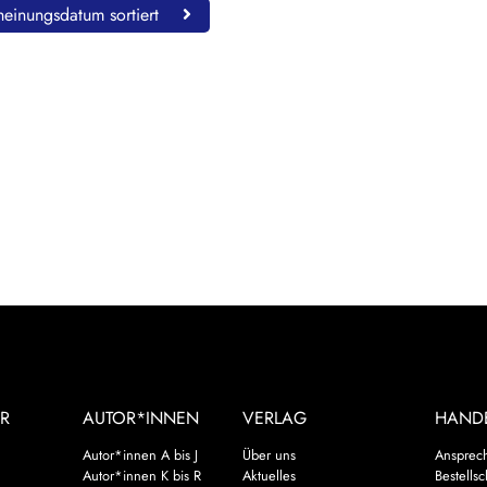
einungsdatum sortiert
R
AUTOR*INNEN
VERLAG
HAND
Autor*innen A bis J
Über uns
Ansprec
Autor*innen K bis R
Aktuelles
Bestells