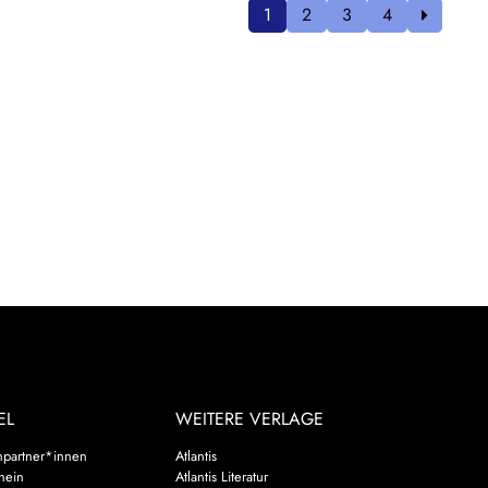
1
2
3
4
EL
WEITERE VERLAGE
hpartner*innen
Atlantis
chein
Atlantis Literatur