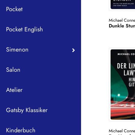
Pocket
Michael Conne
Dunkle Stu
Pocket English
Simenon
Salon
Atelier
Gatsby Klassiker
Kinderbuch
Michael Conne