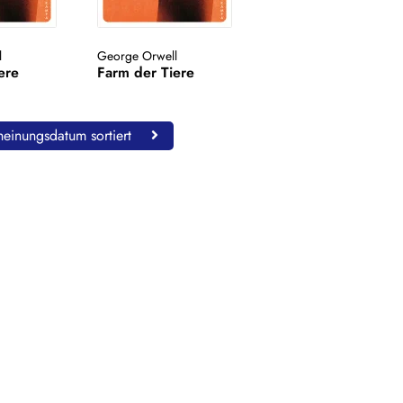
l
George Orwell
ere
Farm der Tiere
einungsdatum sortiert