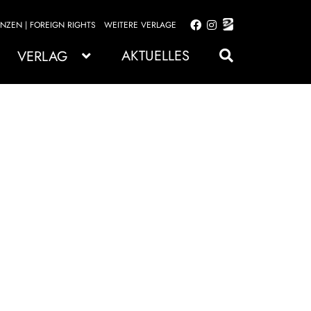
ENZEN | FOREIGN RIGHTS
WEITERE VERLAGE
Zur
Zum
Navigation
Inhalt
AKTUELLES
VERLAG
springen
springen