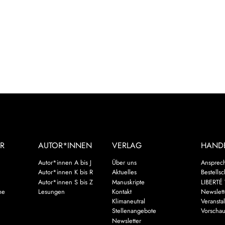
R
AUTOR*INNEN
VERLAG
HAND
Autor*innen A bis J
Über uns
Ansprec
Autor*innen K bis R
Aktuelles
Bestells
Autor*innen S bis Z
Manuskripte
LIBERTÉ 
me
Lesungen
Kontakt
Newslett
Klimaneutral
Veransta
Stellenangebote
Vorscha
Newsletter