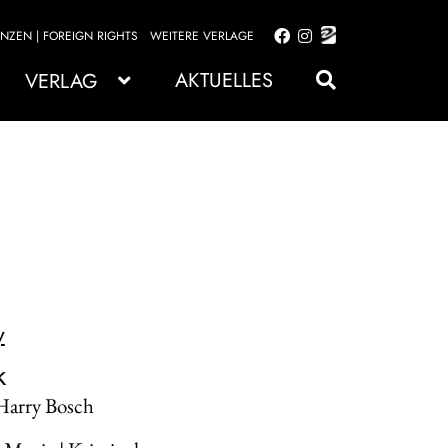
ENZEN | FOREIGN RIGHTS
WEITERE VERLAGE
Zur
Zum
Navigation
Inhalt
AKTUELLES
VERLAG
springen
springen
y
k
 Harry Bosch