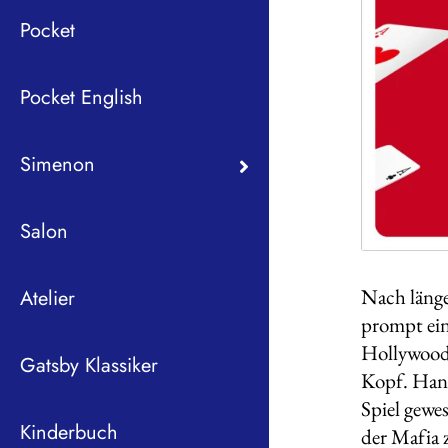
Pocket
Pocket English
Simenon
Salon
Nach länge
Atelier
prompt ein
Hollywood 
Gatsby Klassiker
Kopf. Hand
Spiel gewes
Kinderbuch
der Mafia 