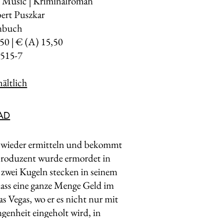
k Music | Kriminalroman
ert Puszkar
enbuch
,50 | € (A) 15,50
515-7
ältlich
AD
ch wieder ermitteln und bekommt
mproduzent wurde ermordet in
zwei Kugeln stecken in seinem
dass eine ganze Menge Geld im
s Vegas, wo er es nicht nur mit
genheit eingeholt wird, in