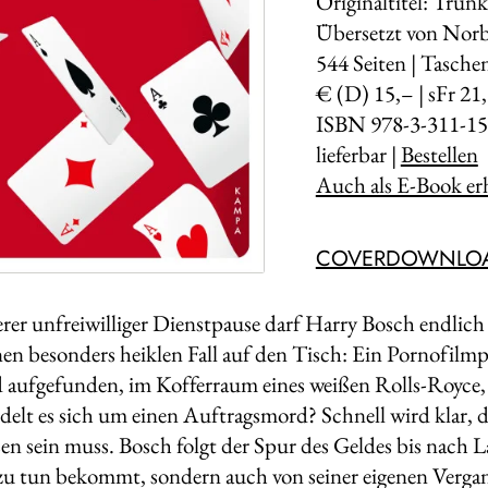
Originaltitel: Trun
Übersetzt von Norb
544
Seiten | Tasch
€ (D) 15,– | sFr 21
ISBN 978-3-311-15
lieferbar |
Bestellen
Auch als E-Book erh
COVERDOWNLO
rer unfreiwilliger Dienstpause darf Harry Bosch endli
en besonders heiklen Fall auf den Tisch: Ein Pornofil
aufgefunden, im Kofferraum eines weißen Rolls-Royce, 
elt es sich um einen Auftragsmord? Schnell wird klar, 
en sein muss. Bosch folgt der Spur des Geldes bis nach La
zu tun bekommt, sondern auch von seiner eigenen Vergan