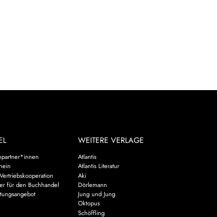
EL
WEITERE VERLAGE
hpartner*innen
Atlantis
chein
Atlantis Literatur
Vertriebskooperation
Aki
er für den Buchhandel
Dörlemann
ltungsangebot
Jung und Jung
u
Oktopus
Schöffling