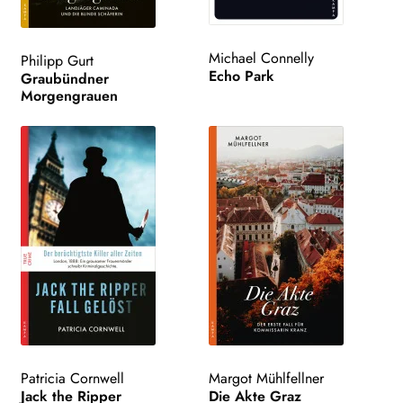
Search:
Michael Connelly
Philipp Gurt
Echo Park
Graubündner
Morgengrauen
Patricia Cornwell
Margot Mühlfellner
Jack the Ripper
Die Akte Graz