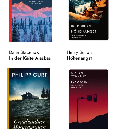
Kampa Bunt
Unt
AUTOR*INNEN
aus
LESUNGEN
Unt
VERLAG
Dana Stabenow
Henry Sutton
aus
In der Kälte Alaskas
Höhenangst
AKTUELLES
Unt
HANDEL
aus
LIZENZEN | FOREIGN RIGHTS
NEWSLETTER
WEITERE VERLAGE