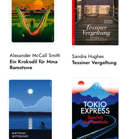
Kampa Bunt
Unt
AUTOR*INNEN
aus
LESUNGEN
Unt
VERLAG
Alexander McCall Smith
Sandra Hughes
aus
Ein Krokodil für Mma
Tessiner Vergeltung
Ramotswe
AKTUELLES
Unt
HANDEL
aus
LIZENZEN | FOREIGN RIGHTS
NEWSLETTER
WEITERE VERLAGE