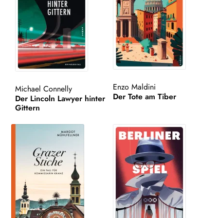
Kampa Bunt
Unt
AUTOR*INNEN
aus
LESUNGEN
Unt
VERLAG
Enzo Maldini
Michael Connelly
aus
Der Tote am Tiber
Der Lincoln Lawyer hinter
Gittern
AKTUELLES
Unt
HANDEL
aus
LIZENZEN | FOREIGN RIGHTS
NEWSLETTER
WEITERE VERLAGE