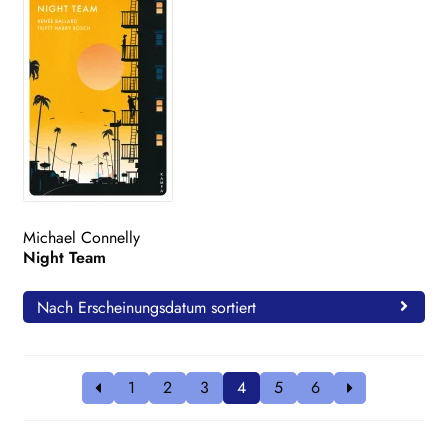
Michael Connelly
Night Team
Nach Erscheinungsdatum sortiert
1
2
3
4
5
6