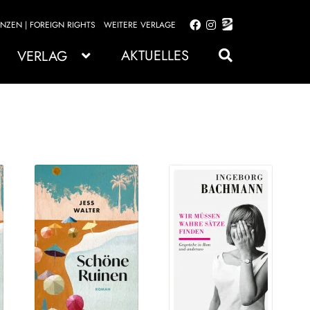
ENZEN | FOREIGN RIGHTS
WEITERE VERLAGE
Zur
Zum
Navigation
Inhalt
AKTUELLES
VERLAG
springen
springen