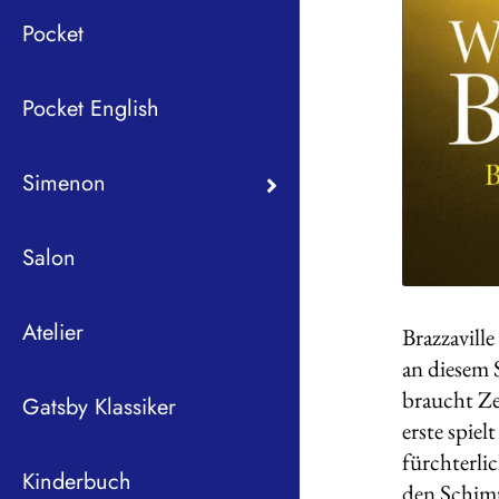
Pocket
Pocket English
Simenon
Salon
Atelier
Brazzavill
an diesem S
braucht Ze
Gatsby Klassiker
erste spiel
fürchterlic
Kinderbuch
den Schimpa