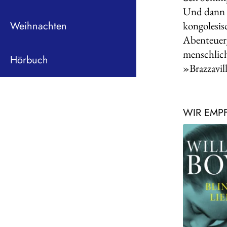
Und dann w
Weihnachten
kongolesis
Abenteuerg
menschlic
Hörbuch
»Brazzavil
WIR EMP