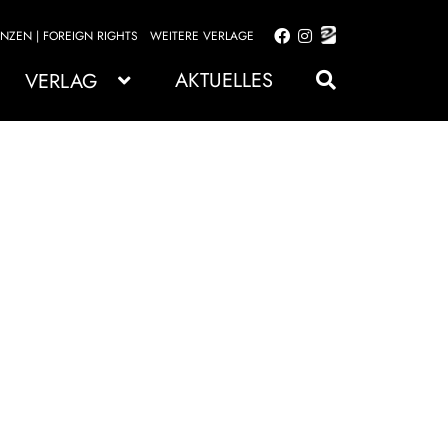
ENZEN | FOREIGN RIGHTS
WEITERE VERLAGE
Zur
Zum
Navigation
Inhalt
AKTUELLES
VERLAG
springen
springen