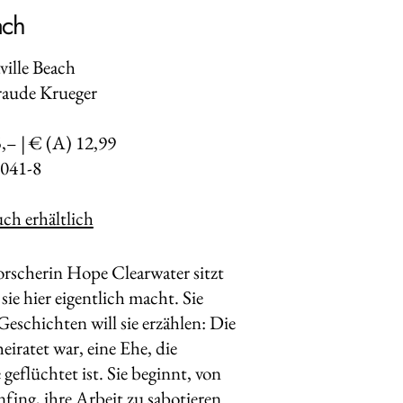
ach
aville Beach
raude Krueger
5,– | € (A) 12,99
041-8
ch erhältlich
orscherin Hope Clearwater sitzt
sie hier eigentlich macht. Sie
eschichten will sie erzählen: Die
eiratet war, eine Ehe, die
 geflüchtet ist. Sie beginnt, von
fing, ihre Arbeit zu sabotieren.