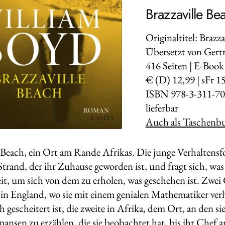
Brazzaville Be
Originaltitel: Brazz
Übersetzt von Gert
416
Seiten | E-Book
€ (D) 12,99 | sFr 1
ISBN 978-3-311-70
lieferbar
Auch als Taschenbu
e Beach, ein Ort am Rande Afrikas. Die junge Verhaltensf
trand, der ihr Zuhause geworden ist, und fragt sich, was 
it, um sich von dem zu erholen, was geschehen ist. Zwei G
t in England, wo sie mit einem genialen Mathematiker verh
h gescheitert ist, die zweite in Afrika, dem Ort, an den sie
nsen zu erzählen, die sie beobachtet hat, bis ihr Chef an