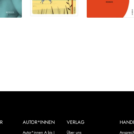
R
AUTOR*INNEN
VERLAG
HAND
Autor*innen A bis J
Über uns
Ansprec