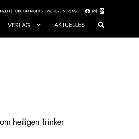
ENZEN | FOREIGN RIGHTS
WEITERE VERLAGE
Zur
Zum
Navigation
Inhalt
AKTUELLES
VERLAG
springen
springen
om heiligen Trinker