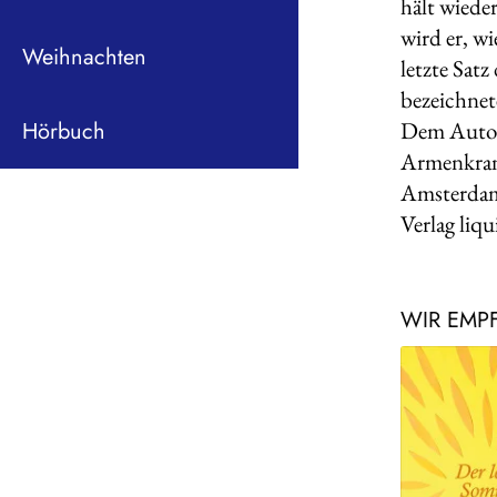
hält wiede
wird er, w
Weihnachten
letzte Satz
bezeichnet
Dem Autor 
Hörbuch
Armenkrank
Amsterdame
Verlag liq
WIR EMP