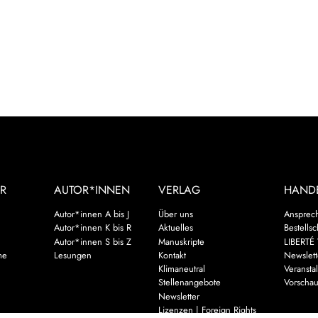
R
AUTOR*INNEN
VERLAG
HAND
Autor*innen A bis J
Über uns
Ansprec
Autor*innen K bis R
Aktuelles
Bestells
Autor*innen S bis Z
Manuskripte
LIBERTÉ 
me
Lesungen
Kontakt
Newslett
Klimaneutral
Veransta
Stellenangebote
Vorscha
Newsletter
Lizenzen | Foreign Rights