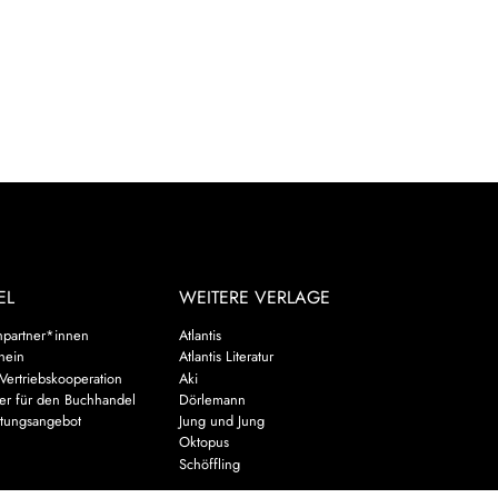
EL
WEITERE VERLAGE
hpartner*innen
Atlantis
chein
Atlantis Literatur
Vertriebskooperation
Aki
er für den Buchhandel
Dörlemann
ltungsangebot
Jung und Jung
u
Oktopus
Schöffling