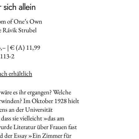
sich allein
oom of One’s Own
e Rávik Strubel
3,– | € (A) 11,99
113-2
ch erhältlich
 wäre es ihr ergangen? Welche
rwinden? Im Oktober 1928 hielt
ens an der Universität
ass sie vielleicht »das am
urde Literatur über Frauen fast
nd der Essay »Ein Zimmer für