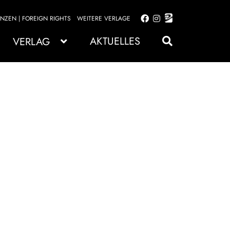
ENZEN | FOREIGN RIGHTS
WEITERE VERLAGE
Zur
Zum
Navigation
Inhalt
AKTUELLES
VERLAG
springen
springen