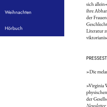
sich allein
ihre Abhan
Weihnachten
der Frauen
Geschlecht
Hörbuch
Literatur z
viktoriani
PRESSES
»Die melan
»Virginia 
physischen
der Gesell
Newsletter