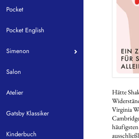
Pocket
Pocket English
Simenon
Salon
Hätte Shak
Atelier
Widerständ
Virginia W
Gatsby Klassiker
Cambridge.
häufigsten
Kinderbuch
ausschließ