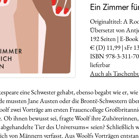
Ein Zimmer für 
Originaltitel: A R
Übersetzt von Antj
192
Seiten | E-Book
€ (D) 11,99 | sFr 1
ISBN 978-3-311-70
lieferbar
Auch als Taschenbu
espeare eine Schwester gehabt, ebenso begabt wie er, wie
e mussten Jane Austen oder die Brontë-Schwestern übe
oolf zwei Vorträge am ersten Frauencollege Großbritanni
 Ob ihnen bewusst sei, fragte Woolf ihre Zuhörerinnen, d
 abgehandelte Tier des Universums« seien? Schließlich w
lich von Männern verfasst. Aus Woolfs Vorträgen entsta